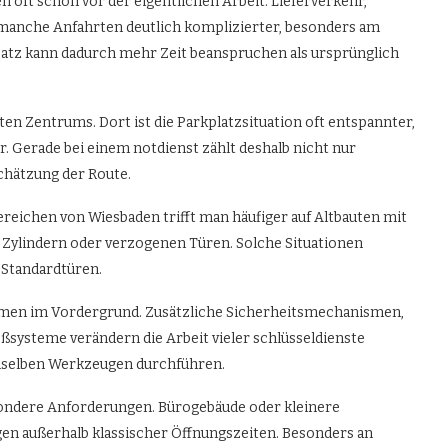
oft schon vor der eigentlichen Arbeit. Lieferverkehr,
manche Anfahrten deutlich komplizierter, besonders am
satz kann dadurch mehr Zeit beanspruchen als ursprünglich
en Zentrums. Dort ist die Parkplatzsituation oft entspannter,
r. Gerade bei einem notdienst zählt deshalb nicht nur
chätzung der Route.
ereichen von Wiesbaden trifft man häufiger auf Altbauten mit
Zylindern oder verzogenen Türen. Solche Situationen
 Standardtüren.
men im Vordergrund. Zusätzliche Sicherheitsmechanismen,
ysteme verändern die Arbeit vieler schlüsseldienste
denselben Werkzeugen durchführen.
sondere Anforderungen. Bürogebäude oder kleinere
gen außerhalb klassischer Öffnungszeiten. Besonders an