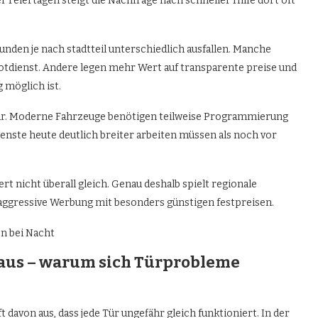
eiertagen steigt die Nachfrage nach schneller Hilfe dort oft
unden je nach stadtteil unterschiedlich ausfallen. Manche
notdienst. Andere legen mehr Wert auf transparente preise und
 möglich ist.
bar. Moderne Fahrzeuge benötigen teilweise Programmierung
ienste heute deutlich breiter arbeiten müssen als noch vor
rt nicht überall gleich. Genau deshalb spielt regionale
s aggressive Werbung mit besonders günstigen festpreisen.
haus – warum sich Türprobleme
t davon aus, dass jede Tür ungefähr gleich funktioniert. In der