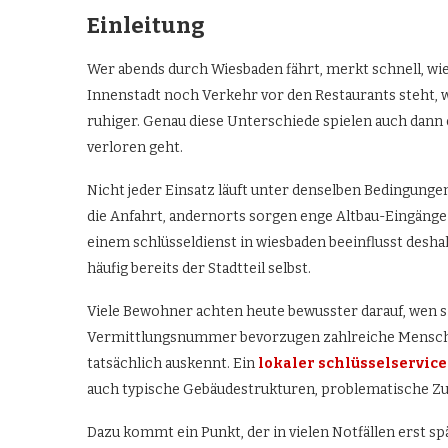
Einleitung
Wer abends durch Wiesbaden fährt, merkt schnell, wie
Innenstadt noch Verkehr vor den Restaurants steht, w
ruhiger. Genau diese Unterschiede spielen auch dann ei
verloren geht.
Nicht jeder Einsatz läuft unter denselben Bedingunge
die Anfahrt, andernorts sorgen enge Altbau-Eingänge 
einem schlüsseldienst in wiesbaden beeinflusst deshal
häufig bereits der Stadtteil selbst.
Viele Bewohner achten heute bewusster darauf, wen si
Vermittlungsnummer bevorzugen zahlreiche Mensche
tatsächlich auskennt. Ein
lokaler schlüsselservic
auch typische Gebäudestrukturen, problematische Zuf
Dazu kommt ein Punkt, der in vielen Notfällen erst sp