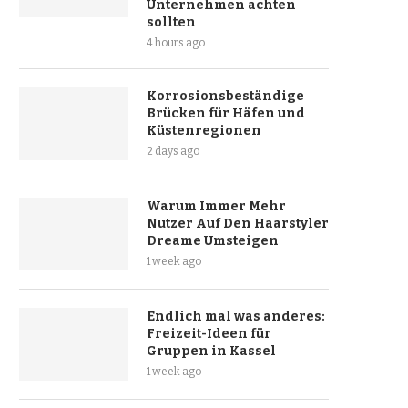
Unternehmen achten
sollten
4 hours ago
Korrosionsbeständige
Brücken für Häfen und
Küstenregionen
2 days ago
Warum Immer Mehr
Nutzer Auf Den Haarstyler
Dreame Umsteigen
1 week ago
Endlich mal was anderes:
Freizeit-Ideen für
Gruppen in Kassel
1 week ago