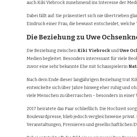
auch Kiki Viebrock zunehmend ins Interesse der Medi
Dabei fällt auf: Sie präsentiert sich nie übertrieben 
Eindruck einer Frau, die bewusst entscheidet, welche 
Die Beziehung zu Uwe Ochsenkn
Die Beziehung zwischen
Kiki Viebrock
und
Uwe Oc
Medien begleitet. Besonders interessant für viele Beo
zuvor eine sehr bekannte Ehe mit Schauspielerin
Nat
Nach dem Ende dieser langjährigen Beziehung trat Ki
entwickelte sich über Jahre hinweg eher ruhig und oh
viele Menschen zu überraschen – besonders in einer W
2017 heiratete das Paar schließlich. Die Hochzeit so
Boulevardpresse, blieb jedoch vergleichsweise privat
Veranstaltungen, Premieren und gesellschaftlichen Ev