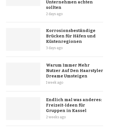
Unternehmen achten
sollten
2 days ago
Korrosionsbeständige
Brücken für Häfen und
Küstenregionen
3 days ago
Warum Immer Mehr
Nutzer Auf Den Haarstyler
Dreame Umsteigen
1 week ago
Endlich mal was anderes:
Freizeit-Ideen für
Gruppen in Kassel
2 weeks ago