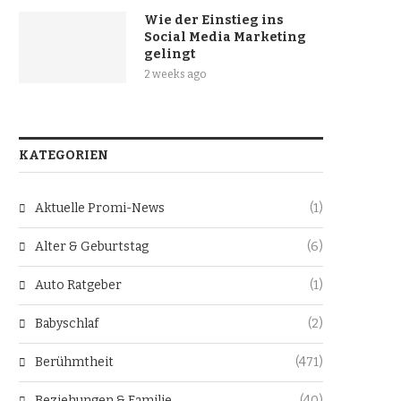
Wie der Einstieg ins
Social Media Marketing
gelingt
2 weeks ago
KATEGORIEN
Aktuelle Promi-News
(1)
Alter & Geburtstag
(6)
Auto Ratgeber
(1)
Babyschlaf
(2)
Berühmtheit
(471)
Beziehungen & Familie
(40)