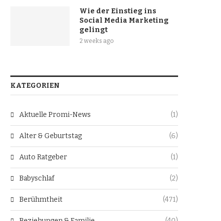
Wie der Einstieg ins
Social Media Marketing
gelingt
2 weeks ago
KATEGORIEN
Aktuelle Promi-News
(1)
Alter & Geburtstag
(6)
Auto Ratgeber
(1)
Babyschlaf
(2)
Berühmtheit
(471)
Beziehungen & Familie
(40)