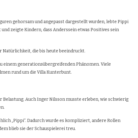
iguren gehorsam und angepasst dargestellt wurden, lebte Pippi
sst und zeigte Kindern, dass Anderssein etwas Positives sein
 Natürlichkeit, die bis heute beeindruckt.
 zu einem generationsübergreifenden Phänomen. Viele
lmen rund um die Villa Kunterbunt.
ur Belastung. Auch Inger Nilsson musste erleben, wie schwierig
en.
chlich „Pippi“. Dadurch wurde es kompliziert, andere Rollen
 blieb sie der Schauspielerei treu.