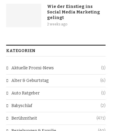
Wie der Einstieg ins
Social Media Marketing
gelingt
2 weeks ago
KATEGORIEN
Aktuelle Promi-News
(1)
Alter & Geburtstag
(6)
Auto Ratgeber
(1)
Babyschlaf
(2)
Berühmtheit
(471)
Beziehungen & Familie
(40)