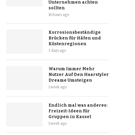
Unternehmen achten
sollten
14 hours ago
Korrosionsbeständige
Brücken für Häfen und
Küstenregionen
2 days ago
Warum Immer Mehr
Nutzer Auf Den Haarstyler
Dreame Umsteigen
1 week ago
Endlich mal was anderes:
Freizeit-Ideen für
Gruppen in Kassel
1 week ago