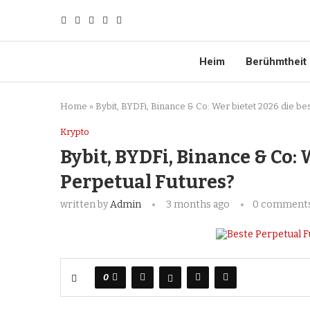
Heim
Berühmtheit
Home
»
Bybit, BYDFi, Binance & Co: Wer bietet 2026 die be
Krypto
Bybit, BYDFi, Binance & Co: 
Perpetual Futures?
written by
Admin
3 months ago
0 comment
0