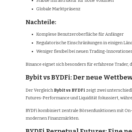
Stabile Infrastruktur für hohe Volumen
Globale Marktpräsenz
Nachteile:
Komplexe Benutzeroberfläche für Anfänger
Regulatorische Einschränkungen in einigen Län
Weniger flexibel bei neuen Trading-Innovatione
Binance eignet sich besonders für erfahrene Trader, d
Bybit vs BYDFi: Der neue Wettbe
Der Vergleich
Bybit vs BYDFi
zeigt zwei unterschiedl
Futures-Performance und Liquidität fokussiert, währe
BYDFi kombiniert zentrale Börsenfunktionen mit On-
modernen Finanzmärkten.
BYDFi Perpetual Futures: Eine n